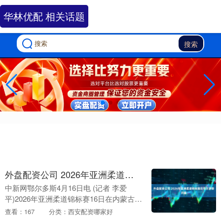
华林优配 相关话题
搜索
外盘配资公司 2026年亚洲柔道锦标赛在鄂尔多斯开幕
中新网鄂尔多斯4月16日电 (记者 李爱
平)2026年亚洲柔道锦标赛16日在内蒙古自
治区鄂尔多斯市体育事业发展中心体育馆
查看：167
分类：西安配资哪家好
开幕。来自亚洲21个国家和地区的288