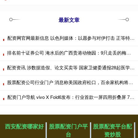
最新文章
配资网官网最新信息 以色列媒体：以愿参与对伊打击 正等特朗普表态
排名前十证券公司 淹水后的广西贵港动物园：9只走丢的梅花鹿仅找回1只，3只狮子被淹死
配资资讯 涉数据造假、论文买卖等 国家卫健委通报28起医学论文造假违规案例
股票配资公司行业门户 消息称美国政府松口，百余家机构将获Anthropic Mythos 5访问权限
配资门户导航 vivo X Fold6发布：行业首款一屏四用折叠屏 7999元起
西安配资哪家好
股票配资门户平
股票配资平台配
台
资炒股