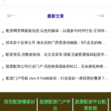
最新文章
配资网官网最新信息 以色列媒体：以愿参与对伊打击 正等特朗普表态
排名前十证券公司 淹水后的广西贵港动物园：9只走丢的梅花鹿仅找回1只，3只狮子被淹死
配资资讯 涉数据造假、论文买卖等 国家卫健委通报28起医学论文造假违规案例
股票配资公司行业门户 消息称美国政府松口，百余家机构将获Anthropic Mythos 5访问权限
配资门户导航 vivo X Fold6发布：行业首款一屏四用折叠屏 7999元起
西安配资哪家好
股票配资门户平
股票配资平台配
台
资炒股