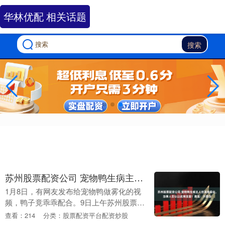
华林优配 相关话题
搜索
苏州股票配资公司 宠物鸭生病主人给其做雾化，当事人否认以此博流量！禽医：不建议
1月8日，有网友发布给宠物鸭做雾化的视
频，鸭子竟乖乖配合。9日上午苏州股票配
资公司，宠物鸭的主人李女士告诉极目新
查看：214
分类：股票配资平台配资炒股
闻记者，鸭子身体不适，到异宠医院拍片